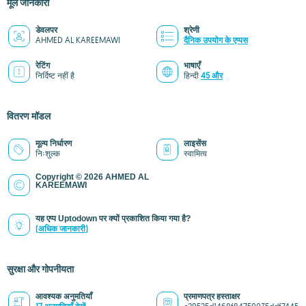
मूल जानकारी
डेवलपर
श्रेणी
AHMED AL KAREEMAWI
दैनिक उपयोग के एप्पस
रेटिंग
भाषाएँ
निर्दिष्ट नहीं है
हिन्दी
45 और
वितरण मॉडल
मूल्य निर्धारण
लाइसेंस
निःशुल्क
स्वामित्व
Copyright © 2026 AHMED AL
KAREEMAWI
यह एप्प Uptodown पर क्यों प्रकाशित किया गया है?
(अधिक जानकारी)
सुरक्षा और गोपनीयता
आवश्यक अनुमतियाँ
प्रमाणपत्र हस्ताक्षर