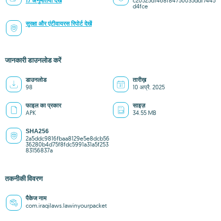
17 अनुमतियाँ देखें
c20525d1468f84750035ddf7445
d4fce
सुरक्षा और एंटीवायरस रिपोर्ट देखें
जानकारी डाउनलोड करें
डाउनलोड
तारीख़
98
10 अप्रै. 2025
फाइल का प्रकार
साइज़
APK
34.55 MB
SHA256
2a5ddc9816fbaa8129e5e8dcb56
36280b4d75f8fdc5991a31a5f253
83156837a
तकनीकी विवरण
पैकेज नाम
com.iraqilaws.lawinyourpacket