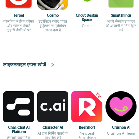
Terpel
Cozmo
Cricut Design
Smart​Things
Space
कोलंबिया में ईंधन कीमतें
इंटरैक्टिव रोबोट चंचल
अपने सैमसंग उपकरण
और स्टेशन सेवाएँ,
बुद्धिमत्ता से प्रतिदिन
Cricut
को आसानी से नियंत्रित
तुम्हारी उंगलियों पर
आनंद देता है
करें
लाइफस्टाइल एप्पस खोजें
Chai: Chat AI
Character AI
ReelShort
Crushon AI
Platform
AI द्वारा निर्मित पात्रों के
NewLeaf
Crushon AI Team
ढेर सारे काल्पनिक
साथ चैट करें
Publishing